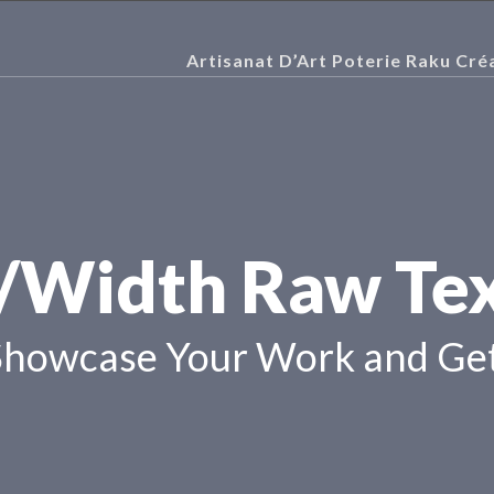
Artisanat D’Art Poterie Raku Cré
/Width Raw Te
Showcase Your Work and Get